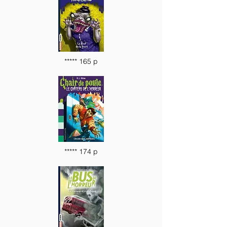
***** 165 p
***** 174 p