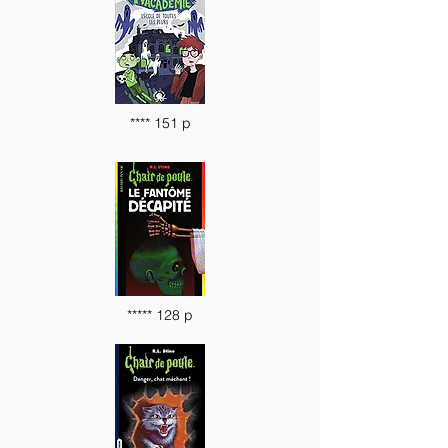
**** 151 p
***** 128 p